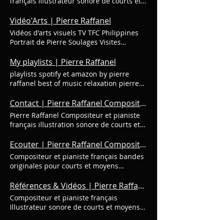
français Illustrateur sonore de courts et
moyens métrages, spots TV, multimédias,
entreprise, teasers Musiques relaxation
Vidéo'Arts | Pierre Raffanel
(label Dom-Forlane) depuis 2003.
Vidéos d'arts visuels TV TFC Philippines
Médaillé d'Argent de l'Académie Arts-
Portrait de Pierre Soulages Visites
Sciences-Lettres Co-auteur du livre Zen
virtuelles Exposition collective Vidéo Paris
au volant ( l'Harmattan) Du vent dans les
JO 2024 Vidéo'Arts « En art il faut croire et
My playlists | Pierre Raffanel
synapses Voir Exposition "Du vent dans
surtout aller voir. Visiter des expositions,
playlists spotify et amazon by pierre
les synapses" Showroom Carrère
aller dans les musées seront les
raffanel best of music relaxation pierre
Magescq jusqu'au 31 août 2026 A LA UNE
meilleures façons de s’imprégner des
raffanel Playlists Playlist 2025 by Spotify
L'art-thérapie chez l'enfant L'art-thérapie
vibrations que procure la matière
Cliquez pour écouter : 50 titres by Spotify
Contact | Pierre Raffanel Compositeur | France
représente une approche douce et
picturale. » Pierre Raffanel TV Patrol TFC -
2h21mn - 12 titres de Pierre Raffanel
accessible qui permet aux enfants
Pierre Raffanel Compositeur et pianiste
Philippines Un reportage sur les artistes
Playlist Best of Zen music 2025 by PR
d'exprimer ce qu'ils ressentent lorsque
français illustration sonore de courts et
philippins. Diffusion TV Patrol TFC news -
Cliquez pour écouter : 32 titres 2h10mn
les mots ne suffisent pas. En utilisant la
moyens métrages, spots TV, multimédias,
Journal télévisée aux Philippines.
de musiques zen - @chill-out @well-
créativité comme moyen de
entreprise, teasers Musiques relaxation
Ecouter | Pierre Raffanel Compositeur | France
Interviews du curateur Pierre Raffanel,
being music
communication, elle favorise le bien-être
(label Dom-Forlane) depuis 2003.
de l'assistante curateur Marie Bueno et
Compositeur et pianiste français bandes
émotionnel, le développement personnel
Médaillé d'Argent de l'Académie Arts-
de l'artiste Djorella lors du 94 Salon
originales pour courts et moyens
et l'épanouissement de l'enfant. Dans
Sciences-Lettres Co-auteur du livre Zen
national d'art contemporain au Bastille
métrages, spots TV, espaces multimédias,
une société où les sollicitations et les
au volant ( l'Harmattan) C o n t a c t o
Design Center à Paris en juillet 2023.
films d’entreprise, teasers Musiques
Références & Vidéos | Pierre Raffanel Compositeur | France
sources de stress sont nombreuses, elle
Para mas informacion. Para sus
Visite virtuelle Expo Vinetz Immersion en
relaxation (label Dom-Forlane) depuis
offre un précieux espace de liberté,
Compositeur et pianiste français
illustraciones sonoras (documentales,
3D et 360° du "49e Salon libre National &
2003. Médaillé d'Argent de l'Académie
d'expression et de découverte de soi. En
Illustrateur sonore de courts et moyens
videos, cortometrajes, espectaculos,
3e édition d'Art posté Lettr'Art de la
Arts-Sciences-Lettres Co-auteur du livre
savoir + L'art posté : du Slow Art poétique
métrages, spots TV, espaces multimédias,
obras de teatro, teasers, peliculas
Société Artistique" à Châlons-en-